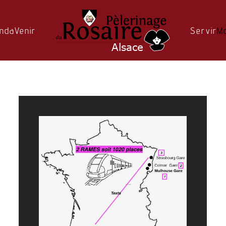
nda
Venir
Servir
M